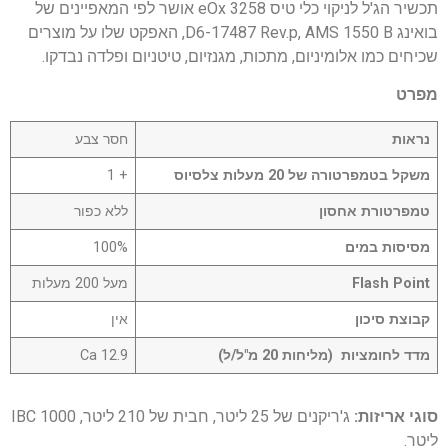
תכשיר הג'ל לניקוי כלי טיס eOx 3258 אושר לפי המאפיינים של
בואינג D6-17487 Rev.p, AMS 1550 B, האפקט שלו על מוצרים
שכיחים כמו אלומיניום, מתכות, מגנזיום, טיטניום ופלדה נבדקו.
מפרט
נראות
חסר צבע
משקל בטמפרטורה של 20 מעלות צלסיוס
+ 1
טמפרטורת אחסון
ללא כפור
מסיסות במים
100%
Flash Point
מעל 200 מעלות
קבוצת סיכון
אין
מדד לחומציות (מליחות 20 מ"ל/ל)
12.9 Ca
סוגי אריזות:
ג'ריקנים של 25 ליטר, חבית של 210 ליטר, IBC 1000
ליטר.