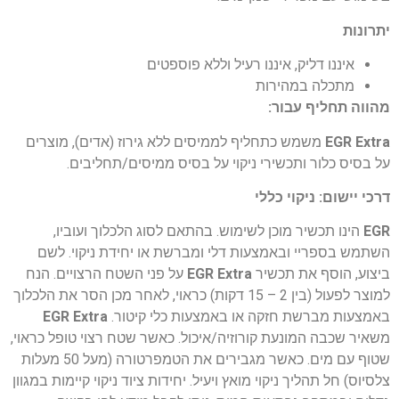
יתרונות
איננו דליק, איננו רעיל וללא פוספטים
מתכלה במהירות
מהווה תחליף עבור:
EGR Extra
משמש כתחליף לממיסים ללא גירוז (אדים), מוצרים
על בסיס כלור ותכשירי ניקוי על בסיס ממיסים/תחליבים.
דרכי יישום: ניקוי כללי
EGR
הינו תכשיר מוכן לשימוש. בהתאם לסוג הלכלוך ועוביו,
השתמש בספריי ובאמצעות דלי ומברשת או יחידת ניקוי.
לשם
ביצוע, הוסף את תכשיר
EGR Extra
על פני השטח הרצויים. הנח
למוצר לפעול (בין 2 – 15 דקות) כראוי, לאחר מכן הסר את הלכלוך
באמצעות מברשת חזקה או באמצעות כלי קיטור.
EGR Extra
משאיר שכבה המונעת קורוזיה/איכול. כאשר שטח רצוי טופל כראוי,
שטוף עם מים. כאשר מגבירים את הטמפרטורה (מעל 50 מעלות
צלסיוס) חל תהליך ניקוי מואץ ויעיל. יחידות ציוד ניקוי קיימות במגוון