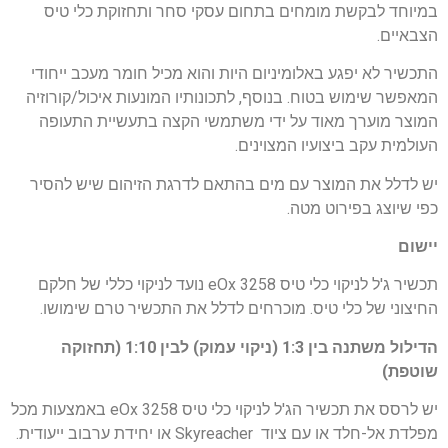
במיוחד לבקשת מומחים בתחום עסקי סחר ותחזוקת כלי טיס
הצבאיים.
התכשיר לא יפגע באלומיניום היות והוא מכיל חומר מעכב ייחודי
המאפשר שימוש בטוח. בנוסף, לתכונותיו המונעות איכול/קורוזיה
המוצר מוערך מאוד על ידי משתמשי הקצה בתעשיית התעופה
העולמית עקב ביצועיו המצוינים.
יש לדלל את המוצר עם מים בהתאם לדרגת הזיהום שיש להסיר
כפי שיוצג בפירוט מטה.
יישום
תכשיר ג'ל לניקוי כלי טיס eOx 3258 נועד לניקוי כללי של חלקם
החיצוני של כלי טיס. מוכרחים לדלל את התכשיר טרם שימושו.
הדילול משתנה בין 1:3 (ניקוי עמוק) לבין 1:10 (תחזוקה
שוטפת)
יש לרסס את תכשיר הג'ל לניקוי כלי טיס eOx 3258 באמצעות מכל
מפלדת אל-חלד או עם ציוד Skyreacher או יחידת ערבוב ייעודית.