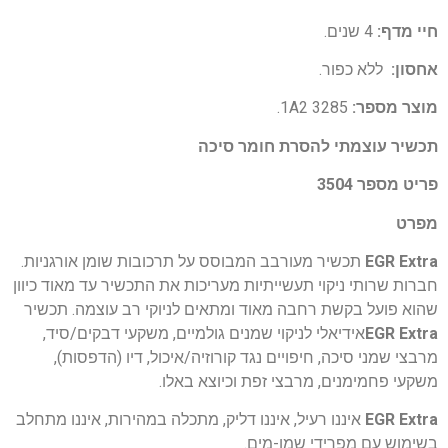
חיי מדף:
4 שנים.
אחסון:
ללא כפור.
מוצר מספר:
1A2 3285.
תכשיר עוצמתי להסרת חומר סיכה
פריט מספר 3504
מפרט
EGR Extra
תכשיר מעורבב המבוסס על תרכובות שומן אורגניות.
חברות שרותי ניקוי תעשייתיות מעריכות את התכשיר עד מאוד כיוון
שהוא פועל בקשת רחבה מאוד ומתאים לניוקי רב עוצמה. תכשיר
EGR Extra
אידיאלי לניקוי שמנים גולמיים, משקעי דבקים/סיד,
מרבצי שמני סיכה, חיפויים נגד קורוזיה/איכול, דיו (הדפסות),
משקעי פחמימנים, מרבצי זפת וכיוצא באלו.
EGR Extra
איננו רעיל, איננו דליק, מתכלה במהירות, איננו מתחלב
בשימוש עם מפרידי שמן-מים.