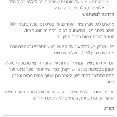
בטוח לשימוש על חומרים שמכילים ברזל/ללא ברזל כולל
אלומיניום, פלסטיק, לכה וצבע.
הדרכה למשתמש
מתאים לכל סוגי הציוד והעזרים. על בסיס נסיונות רבים הדילול
הטוב ביותר תלוי במשתנים רבים: רמת הזיהום, הציוד,
הטמפרטורה, כמות המים, לחץ וזמן.
ניקוי בלחץ: יש לדלל 1% עד 2% על ראש הספריי ובטמפרטורה
ממוצעת שבין 50+/- מעלות צלסיוס.
הנח את התכשיר המדולל ישירות על החפץ הרצוי מלמטה למעלה.
המתן בסבלנות (בין 2-10 דקות) בכדי שהחומר יפעל כראוי (על
תניח לתכשיר להתייבש). לאחר מכן שטוף במים חמים ובלחץ
גבוה.
הקווים המנחים לשימוש נכון כפי שפורטו מעלה נותנים את תוצאות
הניקוי הטובות ביותר, בהתאם למשתנים התלויים.
מפרט