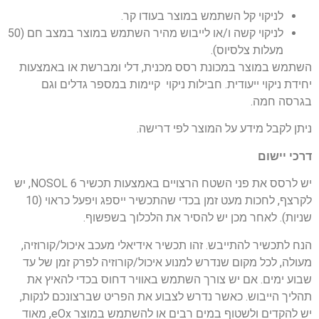
לניקוי קל השתמש במוצר בעודו קר.
לניקוי קשה ו/או לייבוש מהיר השתמש במוצר במצב חם (50
מעלות צלסיוס).
השתמש במוצר במכונת רסס מכנית, דלי ומברשת או באמצעות
יחידת ניקוי ייעודית. חבילות ניקוי קיימות במספר גדלים וגם
בגרסה חמה.
ניתן לקבל מידע על המוצר לפי דרישה.
דרכי יישום
יש לרסס את פני השטח הרצויים באמצעות תכשיר NOSOL 6, יש
לקרצף, לחכות מעט זמן בכדי שהתכשיר ייספג ויפעל כראוי (10
שניות). לאחר מכן יש להסיר את הלכלוך בשפשוף.
הנח לתכשיר להתייבש. זהו תכשיר אידיאלי מעכב איכול/קורוזיה,
מעולה, לכל מקום שנדרש למנוע איכול/קורוזיה לפרק זמן של עד
שבוע ימים. אם יש צורך השתמש באוויר דחוס בכדי להאיץ את
תהליך הייבוש. כאשר נדרש לצבוע את הפריט שברצונכם לנקות,
יש להקדים ולשטוף במים רבים או להשתמש במוצר eOx, מאוד