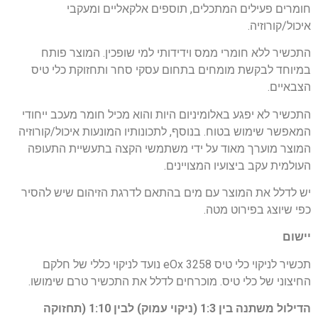
חומרים פעילים המתכלים, תוספים אלקאליים ומעקבי
איכול/קורוזיה.
התכשיר ללא חומרי ממס וידידותי למי שופכין. המוצר פותח
במיוחד לבקשת מומחים בתחום עסקי סחר ותחזוקת כלי טיס
הצבאיים.
התכשיר לא יפגע באלומיניום היות והוא מכיל חומר מעכב ייחודי
המאפשר שימוש בטוח. בנוסף, לתכונותיו המונעות איכול/קורוזיה
המוצר מוערך מאוד על ידי משתמשי הקצה בתעשיית התעופה
העולמית עקב ביצועיו המצויינים.
יש לדלל את המוצר עם מים בהתאם לדרגת הזיהום שיש להסיר
כפי שיוצג בפירוט מטה.
יישום
תכשיר לניקוי כלי טיס eOx 3258 נועד לניקוי כללי של חלקם
החיצוני של כלי טיס. מוכרחים לדלל את התכשיר טרם שימושו.
הדילול משתנה בין 1:3 (ניקוי עמוק) לבין 1:10 (תחזוקה