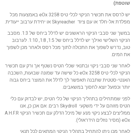
שוטפת)
יש לרסס את תכשיר הניקוי לכלי טיס eOx 3258 באמצעות מכל
מפלדת אל-חלד או עם ציוד Skyreacher או יחידת ערבוב ייעודית.
במשך שני סבבי הניקוי הראשונים יש לדלל ביחס של 1:3. מסבב
הניקוי השלישי ואילך יש לדלל ביחס של 1:5, 1:8, 1:10. לערבוב
טוב, נדרש לשפוך את התכולה לתוך מכל רסס ולאחר מכן לשפוך
את המים.
לאחר שני סבבי ניקוי ובתנאי שכלי הטיס נשטף אך ורק עם תכשיר
הניקוי לכלי טיס eOx 3258 כל שישה עד שמונה שבועות, השכבה
האנטי-סטטית שתבנה תאפשר לך לדלל את המוצר ביחס גבוה
יותר וכפועל יוצא לחסוך במשאבים.
לפני שמתחילים בתהליך הניקוי של כלי הטיס, יש לבדוק עם כלי
הטיס מזוהם על ידי משקעי Skydroll רבים. אם אכן כן, אנו
ממליצים לבצע ניקוי מנע של מיכל הדלק עם תכשיר הניקוי A.H.F.R
eOx (מסיר נוזלים הידראולי).
לאחר מכן ניתן להתחיל בתהליך הניקוי המתאים לכל תנאי