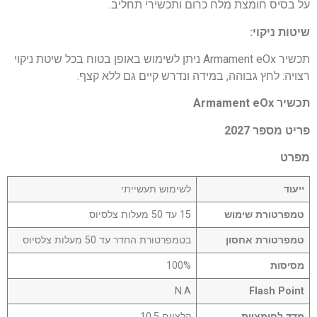
על בסיס חומצת מלח כרום ותכשירי תחליב.
שיטות ניקוי:
תכשיר Armament eOx ניתן לשימוש באופן בטוח בכל שיטת ניקוי
רצויה: לחץ גבוהה, במידה ונדרש קיים גם ללא קצף.
תכשיר Armament eOx
פריט מספר 2027
מפרט
ייעוד
לשימוש תעשייתי
טמפרטורת שימוש
15 עד 50 מעלות צלסיוס
טמפרטורת אחסון
בטמפרטורת החדר עד 50 מעלות צלסיוס
מסיסות
100%
N.A
Flash Point
מדד לחומציות
קלציום 10,5