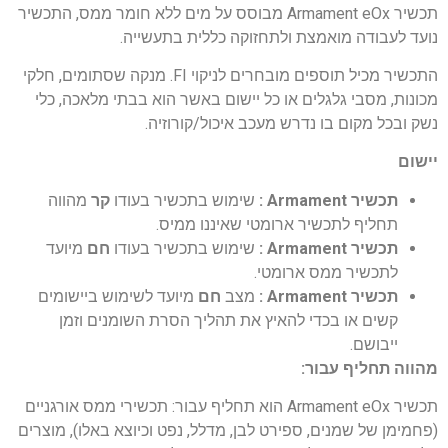
תכשיר Armament eOx מבוסס על מים ללא חומר ממס, התכשיר
נועד לעבודה מואמצת ולתחזוקה כללית בתעשייה.
התכשיר מכיל תוספים מובחרים לניקוי FI. מנקה שסתומים, חלקי
מכונות, מסבי גלגלים או כל יישום באשר הוא בבתי מלאכה, כלי
נשק ובכל מקום בו נדרש מעכב איכול/קורוזיה.
יישום
תכשיר Armament :
שימוש בתכשיר בעודו
קר
מהווה
תחליף לתכשיר ארומטי שאיננו ממיס.
תכשיר Armament :
שימוש בתכשיר בעודו
חם
מיועד
לתכשיר ממס ארומטי.
תכשיר Armament :
מצב
חם
מיועד לשימוש ביישומים
קשים או בכדי להאיץ את תהליך הסרת השומנים
וזמן
ייבושם.
מהווה תחליף עבור:
תכשיר Armament eOx הוא תחליף עבור: תכשירי ממס אורגניים
(פחמימן של שמנים, ספירט לבן, מדלל, נפט וכיוצא באלו), מוצרים