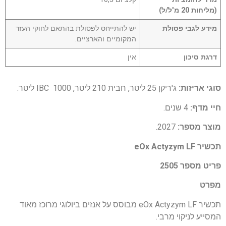
(מליחות 20 מ"ל/ל)
מידע לגבי פסולת
יש להתייחס לפסולת בהתאם לחוקי העזר
המקומיים והארציים.
דרגת סיכון
אין
סוגי אריזות:
ג'ריקן 25 ליטר, חבית 210 ליטר, IBC 1000 ליטר.
חיי מדף:
4 שנים.
מוצר מספר:
2027.
תכשיר eOx Actyzym LF
פריט מספר 2505
מפרט
תכשיר eOx Actyzym LF מבוסס על אנזים ביולוגי מרוכז מאוד
המסייע לניקוי מרבי.