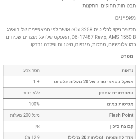
הבטיחות החוקים והתקנות.
מאפיינים
תכשיר ניקוי לכלי טיס eOx 3258 אושר לפי המאפיינים של בואינג
D6-17487 Rev.p, AMS 1550 B, האפקט שלו על מוצרים שכיחים
כמו אלומיניום, מתכות, מגנזיום, טיטניום ופלדה נבדקו.
מפרט
נראות
חסר צבע
משקל בטמפרטורה של 20 מעלות צלסיוס
+ 1
טמפרטורת אחסון
ללא כפור
מסיסות במים
100%
Flash Point
מעל 200 מעלות
קבוצת סיכון
אין
מדד לחומציות (מליחות 20 מ"ל/ל)
12.9 Ca