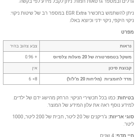
גדלים ובמספר גרסאות חמות. ניתן לקבל מידע לפי בקשה.
ניתן להשתמש בתכשיר EGR Extra במספר רב של שיטות ניקוי:
ניקוי היקפי, ניקוי ידני וכיוצא באלו.
מפרט
נראות
צבע צהוב בהיר
משקל בטמפרטורה של 20 מעלות צלסיוס
+ 0.96
קבוצת סיכון
אין
מדד לחומציות (מליחות 20 מ"ל/ל)
8> 6
בטיחות:
כמו בכל תכשירי הניקוי: הרחק מהישג ידם של ילדים.
למידע נוסף ראה את עלון המידע של המוצר.
סוגי אריזות:
ג'ריקנים של 20 ליטר, חבית של 200 ליטר, 1000
ליטר.
חיי מדף:
4 שנים.